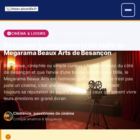
19 juin 2026
10 min de lecture
CINÉMA & LOISIRS
Découvrez le programme et les tarifs du
Megarama Beaux Arts de Besançon
Bienvenue, cinéphile ou simple curieux ! Si vous traînez du côté
de Besançon et que l’envie d’une bonne séance vous titille, le
Megarama Beaux Arts est l’adresse qu’il vous faut. Ce n’est pas
juste un cinéma, c’est une destination. Et en 2026, il tient
toujours sa réputation de repère prisé pour ceux qui aiment vivre
leurs émotions en grand écran.
Clémence, passionnée de cinéma
Critique amatrice & blogueuse