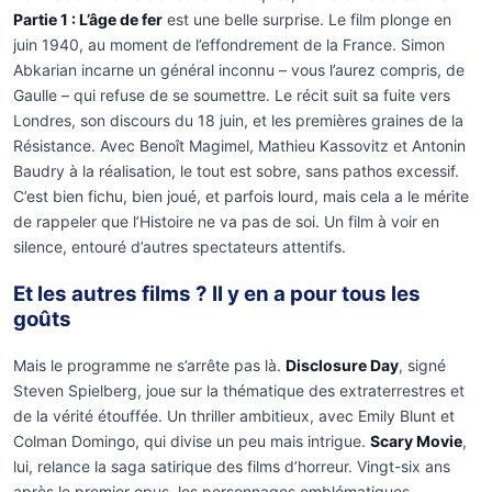
Partie 1 : L’âge de fer
est une belle surprise. Le film plonge en
juin 1940, au moment de l’effondrement de la France. Simon
Abkarian incarne un général inconnu – vous l’aurez compris, de
Gaulle – qui refuse de se soumettre. Le récit suit sa fuite vers
Londres, son discours du 18 juin, et les premières graines de la
Résistance. Avec Benoît Magimel, Mathieu Kassovitz et Antonin
Baudry à la réalisation, le tout est sobre, sans pathos excessif.
C’est bien fichu, bien joué, et parfois lourd, mais cela a le mérite
de rappeler que l’Histoire ne va pas de soi. Un film à voir en
silence, entouré d’autres spectateurs attentifs.
Et les autres films ? Il y en a pour tous les
goûts
Mais le programme ne s’arrête pas là.
Disclosure Day
, signé
Steven Spielberg, joue sur la thématique des extraterrestres et
de la vérité étouffée. Un thriller ambitieux, avec Emily Blunt et
Colman Domingo, qui divise un peu mais intrigue.
Scary Movie
,
lui, relance la saga satirique des films d’horreur. Vingt-six ans
après le premier opus, les personnages emblématiques