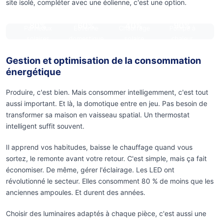
site isolé, compléter avec une éolienne, c'est une option.
80%
60%
40%
90%
Panneaux
Éolienne
Chauffage
Pompe à
solaires
domestique
solaire
chaleur
Gestion et optimisation de la consommation
énergétique
Produire, c'est bien. Mais consommer intelligemment, c'est tout
aussi important. Et là, la domotique entre en jeu. Pas besoin de
transformer sa maison en vaisseau spatial. Un thermostat
intelligent suffit souvent.
Il apprend vos habitudes, baisse le chauffage quand vous
sortez, le remonte avant votre retour. C'est simple, mais ça fait
économiser. De même, gérer l'éclairage. Les LED ont
révolutionné le secteur. Elles consomment 80 % de moins que les
anciennes ampoules. Et durent des années.
Choisir des luminaires adaptés à chaque pièce, c'est aussi une