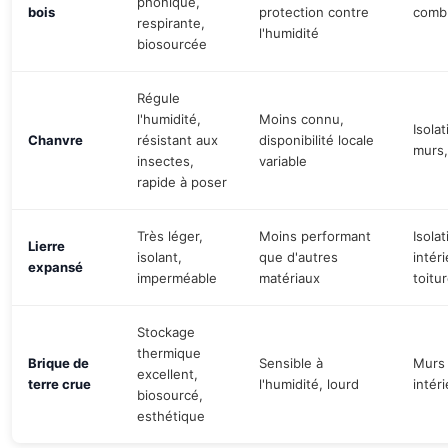
phonique,
bois
protection contre
combl
respirante,
l'humidité
biosourcée
Régule
l'humidité,
Moins connu,
Isola
Chanvre
résistant aux
disponibilité locale
murs,
insectes,
variable
rapide à poser
Très léger,
Moins performant
Isolat
Lierre
isolant,
que d'autres
intér
expansé
imperméable
matériaux
toitu
Stockage
thermique
Brique de
Sensible à
Murs 
excellent,
terre crue
l'humidité, lourd
intér
biosourcé,
esthétique