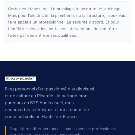
Certaines étapes, oui. Le bricolage, la peinture, le jardinage.
Mais pour l'électricité, la plomberie, ou la structure, mieux vaut
faire appel à un professionnel. La sécurité d'abord. Et pour
bénéficier des aides, certaines interventions doivent être
faites par des entreprises qualifiées.
Blog personnel d'un passionné d'audiovisuel
et de culture en Picardie. Je partage mon
parcours en BTS Audiovisuel, mes
découvertes techniques et mes coups de
coeur culturels en Hauts-de-France.
Blog informatif et personnel - pas un service professionnel
d'orientation ou de conseil audiovisuel.