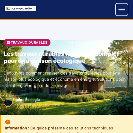
5 juin 2026
18 min de lecture
TRAVAUX DURABLES
Les travaux durables : un guide complet
pour une maison écologique
Découvrez comment réaliser des travaux durables pour une
maison plus écologique et économe en énergie. Solutions pour
l'isolation, l'énergie et le jardinage.
Équipe Écologie
Spécialistes en habitat durable
Information :
Ce guide présente des solutions techniques