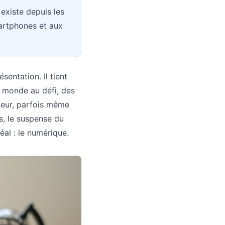
existe depuis les
artphones et aux
sentation. Il tient
e monde au défi, des
oueur, parfois même
s, le suspense du
éal : le numérique.