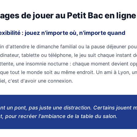
ages de jouer au Petit Bac en lign
lexibilité : jouez n'importe où, n'importe quand
n d'attendre le dimanche familial ou la pause déjeuner pour 
ordinateur, tablette ou téléphone, le jeu suit chaque instant d
attente, une insomnie nocturne : chaque moment devient oppo
 que tout le monde soit au même endroit. Un ami à Lyon, un
iel, c'est d'avoir une connexion.
nt un pont, pas juste une distraction. Certains jouent 
t, pour recréer l'ambiance de la table du salon.