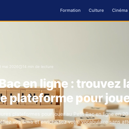
Formation
Culture
Cinéma
0 mai 2026
14 min de lecture
 Bac en ligne : trouvez l
re plateforme pour jou
eures plateformes pour jouer au Petit Bac en ligne en 20
éfiez vos amis et enrichissez votre vocabulaire sans att