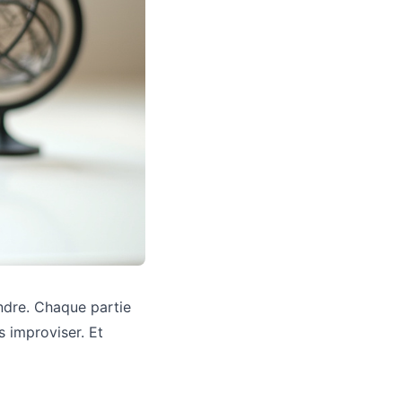
endre. Chaque partie
s improviser. Et