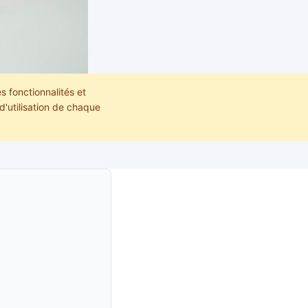
s fonctionnalités et
d'utilisation de chaque