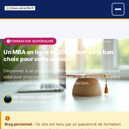
7 avril 2026
15 min de lecture
FORMATION SUPÉRIEURE
Un MBA en ligne en 2026 : est-ce le bon
choix pour votre carrière ?
Découvrez si un programme MBA en ligne est l'investissement
idéal pour propulser votre carrière en 2026. Analyse complète
des avantages, coûts et critères de sélection.
Léo, blogueur passionné
Spécialiste en développement professionnel
Blog personnel :
Ce site est tenu par un passionné de formation