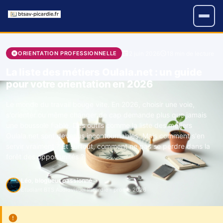
2 juin 2026
18 min de lecture
ORIENTATION PROFESSIONNELLE
La liste des métiers Oulala.net : un guide
pour votre orientation en 2026
Le monde du travail bouge vite. En 2026, choisir une voie,
s'orienter ou même changer de cap demande plus que jamais
une boussole fiable. Des outils comme la liste des métiers
Oulala.net sont devenus incontournables. Mais comment s'en
servir vraiment ? Et surtout, comment ne pas se perdre dans la
forêt des opportunités ?
Léo, blogueur passionné
Étudiant BTS Audiovisuel Picardie - promo 2026