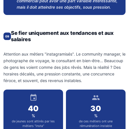
commercial peut avoir une part variable intéressante,
mais il doit atteindre ses objectifs, sous pression.
Se fier uniquement aux tendances et aux
09
salaires
Attention aux métiers "instagramisés". Le community manager, le
photographe de voyage, le consultant en bien-être… Beaucoup
de gens les voient comme des jobs rêvés. Mais la réalité ? Des
horaires décalés, une pression constante, une concurrence
féroce, et souvent, des revenus instables.
40
30
%
%
de jeunes sont attirés par les
de ces métiers ont une
métiers "insta"
rémunération instable